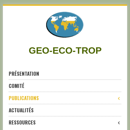
Skip
to
navigation
Skip
to
content
GEO-ECO-TROP
PRÉSENTATION
COMITÉ
PUBLICATIONS
ACTUALITÉS
RESSOURCES