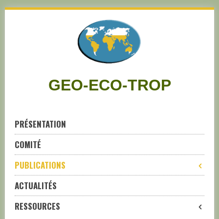
Skip
to
navigation
Skip
to
content
GEO-ECO-TROP
PRÉSENTATION
COMITÉ
PUBLICATIONS
ACTUALITÉS
RESSOURCES