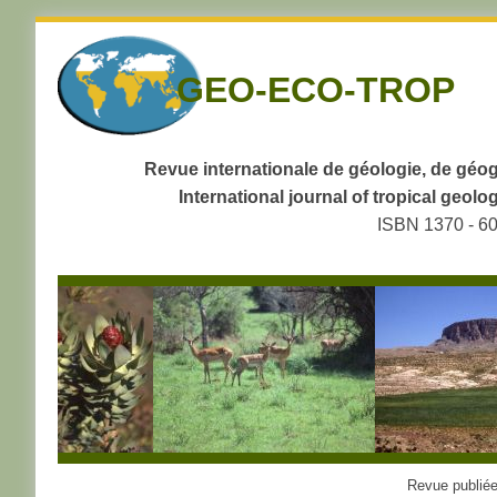
Skip
to
GEO-ECO-TROP
navigation
Skip
to
content
Revue internationale de géologie, de géog
International journal of tropical geo
ISBN 1370 - 6
Revue publiée 