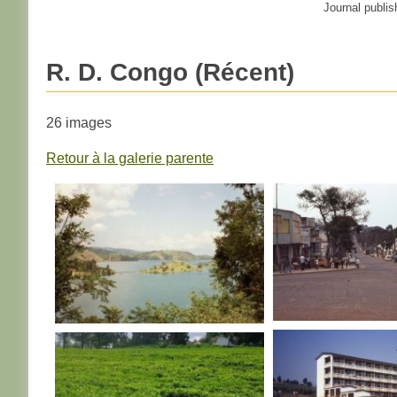
Journal publis
R. D. Congo (Récent)
26 images
Retour à la galerie parente
R. D. CONGO
R. D. CONGO