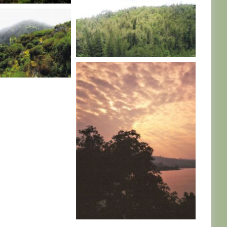
O
R. D. CONGO
O