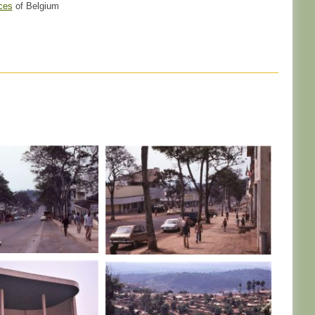
ces
of Belgium
CONGO
R. D. CONGO