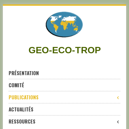
Skip
to
navigation
Skip
to
content
GEO-ECO-TROP
PRÉSENTATION
COMITÉ
PUBLICATIONS
ACTUALITÉS
RESSOURCES