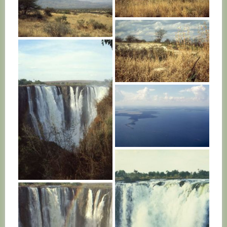
KENYA
KENYA
KENYA
UGANDA
ZAMBIE