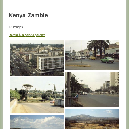
Kenya-Zambie
13 images
Retour à la galerie parente
KENYA
KENYA
KENYA
KENYA