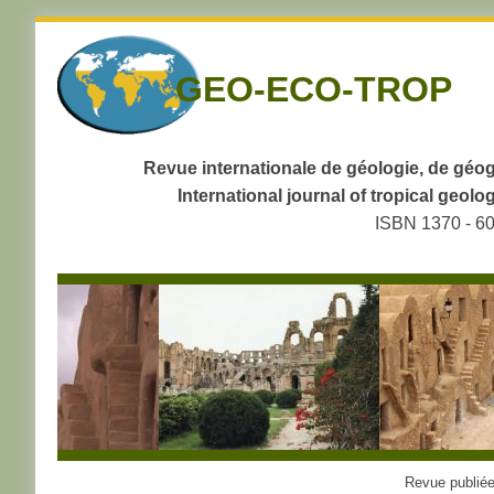
Skip
to
GEO-ECO-TROP
navigation
Skip
to
content
Revue internationale de géologie, de géog
International journal of tropical geo
ISBN 1370 - 6
Revue publiée 