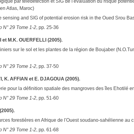
que par télédétection et SIG de l'évaluation du risque potentie
en Atlas, Maroc)
 sensing and SIG of potential erosion risk in the Oued Srou Ba
 N° 29 Tome 1-2
, pp. 25-36
 et M.K. OUERFELLI (2005).
iniers sur le sol et les plantes de la région de Boujaber (N.O.
 N° 29 Tome 1-2
, pp. 37-50
I, K. AFFIAN et E. DJAGOUA (2005).
erie pour la définition spatiale des mangroves des îles Ehotilé en
 N° 29 Tome 1-2
, pp. 51-60
(2005).
urces forestières en Afrique de l'Ouest soudano-sahélienne au 
 N° 29 Tome 1-2
, pp. 61-68