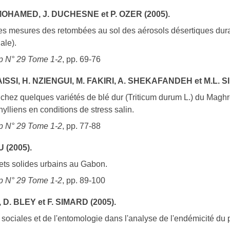
MOHAMED, J. DUCHESNE et P. OZER (2005).
des mesures des retombées au sol des aérosols désertiques dura
ale).
 N° 29 Tome 1-2
, pp. 69-76
SSI, H. NZIENGUI, M. FAKIRI, A. SHEKAFANDEH et M.L. SIB
chez quelques variétés de blé dur (Triticum durum L.) du Maghr
ylliens en conditions de stress salin.
 N° 29 Tome 1-2
, pp. 77-88
 (2005).
ets solides urbains au Gabon.
 N° 29 Tome 1-2
, pp. 89-100
. BLEY et F. SIMARD (2005).
 sociales et de l'entomologie dans l'analyse de l'endémicité 