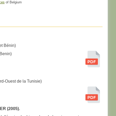
ces
of Belgium
et Bénin)
Benin)
rd-Ouest de la Tunisie)
R (2005).