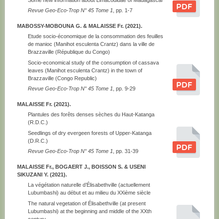
Revue Geo-Eco-Trop N° 45 Tome 1
, pp. 1-7
MABOSSY-MOBOUNA G. & MALAISSE Fr. (2021).
Etude socio-économique de la consommation des feuilles
de manioc (Manihot esculenta Crantz) dans la ville de
Brazzaville (République du Congo)
Socio-economical study of the consumption of cassava
leaves (Manihot esculenta Crantz) in the town of
Brazzaville (Congo Republic)
Revue Geo-Eco-Trop N° 45 Tome 1
, pp. 9-29
MALAISSE Fr. (2021).
Plantules des forêts denses sèches du Haut-Katanga
(R.D.C.)
Seedlings of dry evergeen forests of Upper-Katanga
(D.R.C.)
Revue Geo-Eco-Trop N° 45 Tome 1
, pp. 31-39
MALAISSE Fr., BOGAERT J., BOISSON S. & USENI
SIKUZANI Y. (2021).
La végétation naturelle d’Élisabethville (actuellement
Lubumbashi) au début et au milieu du XXième siècle
The natural vegetation of Élisabethville (at present
Lubumbashi) at the beginning and middle of the XXth
century