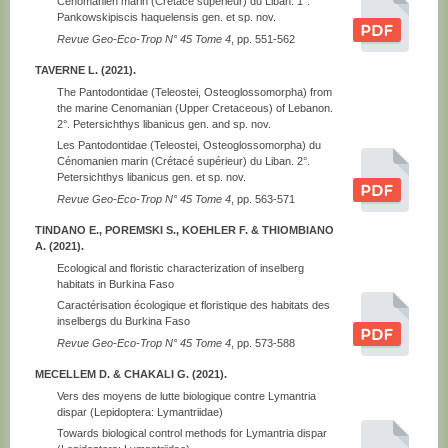
Cénomanien marin (Crétacé supérieur) du Liban. 1°.
Pankowskipiscis haquelensis gen. et sp. nov.
Revue Geo-Eco-Trop N° 45 Tome 4
, pp. 551-562
TAVERNE L. (2021).
The Pantodontidae (Teleostei, Osteoglossomorpha) from
the marine Cenomanian (Upper Cretaceous) of Lebanon.
2°. Petersichthys libanicus gen. and sp. nov.
Les Pantodontidae (Teleostei, Osteoglossomorpha) du
Cénomanien marin (Crétacé supérieur) du Liban. 2°.
Petersichthys libanicus gen. et sp. nov.
Revue Geo-Eco-Trop N° 45 Tome 4
, pp. 563-571
TINDANO E., POREMSKI S., KOEHLER F. & THIOMBIANO
A. (2021).
Ecological and floristic characterization of inselberg
habitats in Burkina Faso
Caractérisation écologique et floristique des habitats des
inselbergs du Burkina Faso
Revue Geo-Eco-Trop N° 45 Tome 4
, pp. 573-588
MECELLEM D. & CHAKALI G. (2021).
Vers des moyens de lutte biologique contre Lymantria
dispar (Lepidoptera: Lymantriidae)
Towards biological control methods for Lymantria dispar