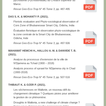
pycnodonte (Pycnodontidae) du Crétacé supérieur du
Maroc.
Revue Geo-Eco-Trop N° 45 Tome 3
, pp. 487-495
DAS S. K. & MOHANTY P. (2021).
Floristic evaluation and Phyto-sociological observation of
Core Zone of Bhubaneswar Smart City, Odisha, India
Évaluation floristique et observation phyto-sociologique de
la zone centrale de la Smart City de Bhubaneswar,
Odisha, Inde
Revue Geo-Eco-Trop N° 45 Tome 3
, pp. 497-506
MAHAMAT HEMCHI H., HALLOU A. M. & DANVIDE T. B.
(2021).
Analyse du processus d’extension de la ville de
N’Djamena au Tchad (1900 – 2018)
Analysis process of sprawl for NDjamena city in Chad
(1900-2018)
Revue Geo-Eco-Trop N° 45 Tome 3
, pp. 507-516
THIBAUT K. & OZER P. (2021).
Les sécheresses en Wallonie, un nouveau défi du
changement climatique ? Quelques pistes pour améliorer
la gestion de ce phénomène.
Droughts in Wallonia, a new challenge of climate change ?