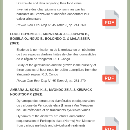
Brazzaville and data regarding their food value
Inventaire des champignons consommés par les
habitants de Brazzaville et données concernant leur
valeur alimentaire
Revue Geo-Eco-Trop N° 45 Tome 2
, pp. 241-260
LOOLI BOYOMBE L., MONZENGA J. C., DOWIYA B.,
BOSELA O., NGUO E., BOLONDO G. & MALAISSE F.
(2021).
Etude de la germination et de la croissance en pépinière
de trois espèces d’arbres hôtes de chenilles comestibles
de la région de Yangambi, R.D. Congo
Study of the germination and the growth in the nursery of
three species of host trees for edible caterpillars from the
Yangambi region, R.D. Congo
Revue Geo-Eco-Trop N° 45 Tome 2
, pp. 261-270
AMBARA J., BOBO K. S., MVONDO ZE A. & KENFACK
NGOUTSOP P. (2021).
Dynamique des structures diamétrales et séquestration
du carbone du Pericopsis elata (Harms) Van Meeuven
issu de méthodes et de traitements sylvicoles variés
Dynamics of the diametral structures and carbon
sequestration of Pericopsis elata (Harms) Van Meeuven
from various methods and silvicultural treatments