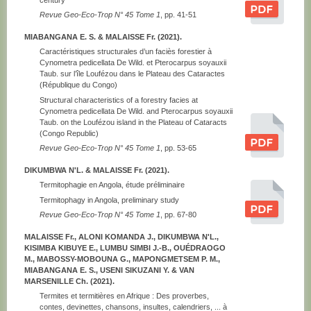
Revue Geo-Eco-Trop N° 45 Tome 1
, pp. 41-51
MIABANGANA E. S. & MALAISSE Fr. (2021).
Caractéristiques structurales d’un faciès forestier à
Cynometra pedicellata De Wild. et Pterocarpus soyauxii
Taub. sur l’île Loufézou dans le Plateau des Cataractes
(République du Congo)
Structural characteristics of a forestry facies at
Cynometra pedicellata De Wild. and Pterocarpus soyauxii
Taub. on the Loufézou island in the Plateau of Cataracts
(Congo Republic)
Revue Geo-Eco-Trop N° 45 Tome 1
, pp. 53-65
DIKUMBWA N'L. & MALAISSE Fr. (2021).
Termitophagie en Angola, étude préliminaire
Termitophagy in Angola, preliminary study
Revue Geo-Eco-Trop N° 45 Tome 1
, pp. 67-80
MALAISSE Fr., ALONI KOMANDA J., DIKUMBWA N'L.,
KISIMBA KIBUYE E., LUMBU SIMBI J.-B., OUÉDRAOGO
M., MABOSSY-MOBOUNA G., MAPONGMETSEM P. M.,
MIABANGANA E. S., USENI SIKUZANI Y. & VAN
MARSENILLE Ch. (2021).
Termites et termitières en Afrique : Des proverbes,
contes, devinettes, chansons, insultes, calendriers, ... à