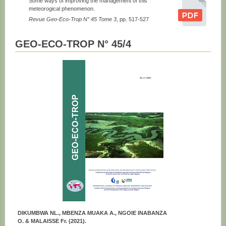
Some ways of improving the management of this
meteorogical phenomenon.
Revue Geo-Eco-Trop N° 45 Tome 3
, pp. 517-527
GEO-ECO-TROP N° 45/4
DIKUMBWA NL., MBENZA MUAKA A., NGOIE INABANZA
O. & MALAISSE Fr. (2021).