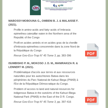
MABOSSY-MOBOUNA G., OMBENI B. J. & MALAISSE F.
(2021).
Profile in amino-acids and fatty-acids of Imbrasia
epimethea caterpillar eaten in the Northern area of the
Republic of the Congo
Profil en acides aminés et en acides gras de la chenille
d’Imbrasia epimethea consommée dans la zone Nord de
la République du Congo
Revue Geo-Eco-Trop N° 45 Tome 3
, pp. 383-396
ISUMBISHO P. M., MOKOSO J. D. M., MANIRAKIZA R. &
LENNERT M. (2021).
Problématique d’accès aux terres et aux ressources
naturelles pour les autochtones Batwa dans les
périphéries du Parc National de Kahuzi Biega (PNKB) à
l’Est de la République Démocratique du Congo.
Problem of access to land and natural resources for
indigenous Batwa in the outskirts of the Kahuzi-Biega
National Park (PNKB) in the East of the D R. Congo.
Revue Geo-Eco-Trop N° 45 Tome 3
, pp. 397-416