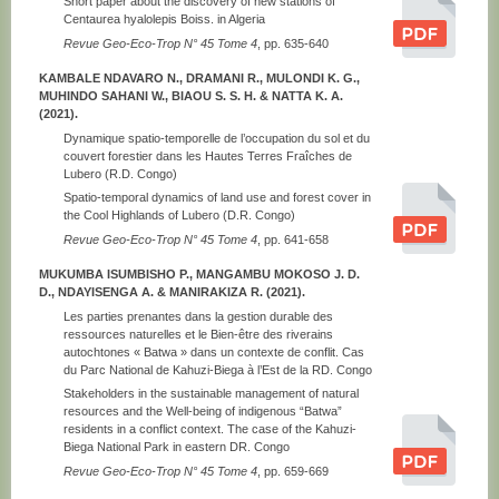
Short paper about the discovery of new stations of
Centaurea hyalolepis Boiss. in Algeria
Revue Geo-Eco-Trop N° 45 Tome 4
, pp. 635-640
KAMBALE NDAVARO N., DRAMANI R., MULONDI K. G.,
MUHINDO SAHANI W., BIAOU S. S. H. & NATTA K. A.
(2021).
Dynamique spatio-temporelle de l’occupation du sol et du
couvert forestier dans les Hautes Terres Fraîches de
Lubero (R.D. Congo)
Spatio-temporal dynamics of land use and forest cover in
the Cool Highlands of Lubero (D.R. Congo)
Revue Geo-Eco-Trop N° 45 Tome 4
, pp. 641-658
MUKUMBA ISUMBISHO P., MANGAMBU MOKOSO J. D.
D., NDAYISENGA A. & MANIRAKIZA R. (2021).
Les parties prenantes dans la gestion durable des
ressources naturelles et le Bien-être des riverains
autochtones « Batwa » dans un contexte de conflit. Cas
du Parc National de Kahuzi-Biega à l’Est de la RD. Congo
Stakeholders in the sustainable management of natural
resources and the Well-being of indigenous “Batwa”
residents in a conflict context. The case of the Kahuzi-
Biega National Park in eastern DR. Congo
Revue Geo-Eco-Trop N° 45 Tome 4
, pp. 659-669