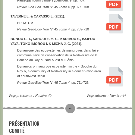
Palaeopantodon vandersypeni gen. et sp. nov.
Revue Geo-Eco-Trop N° 45 Tome 4
, pp. 699-708
TAVERNE L. & CAPASSO L. (2021).
ERRATUM
Revue Geo-Eco-Trop N° 45 Tome 4
, pp. 709-710
BONOU C. T., SAHGUI E. M. C., KARIMOU S., ISSIFOU
YAYA, TOKO IMOROU I. & MICHA J. C. (2021).
Dynamique des écosystèmes de mangroves dans l’aire
communautaire de conservation de la biodiversité de la
Bouche du Roy au sud-ouest du Bénin
Dynamics of mangrove ecosystem in the « Bouche du
Roy », a community of biodiversity in a conservation area
of southwest Benin
Revue Geo-Eco-Trop N° 45 Tome 4
, pp. 711-723
Page précédente :
Numéro 46
Page suivante :
Numéro 44
PRÉSENTATION
COMITÉ