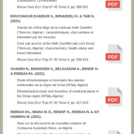
(Lepidoptera: Lymantriidae)
Revue Geo-Eco-Trop N° 45 Tome 4
, pp. 589-597
BOUCHAOUR-DJABEUR S., BENABDELI K. & TAIB N.
(2021).
Glands de chêne-liège de la subéraie Hafir-Zarieffet
(Tlemcen, Algérie) : caractéristiques, état sanitaire et
infestation par les insectes
Cork oak acorns of the Hafir-Zarieffet oak cork forest
(Tlemcen, Algeria): characteristics, health status and
insect infestation
Revue Geo-Eco-Trop N° 45 Tome 4
, pp. 599-615
OUADEH N., BENHISSEN S., BELKASSAM A., BENDIF H.
& REBBAS Kh. (2021).
Etude ethnobotanique et inventaire des plantes
médicinales de la région de Dréat (M’Sila, Algérie)
Ethnobotanical study and inventory of medicinal plants in
the Dréat region (M’Sila, Algeria)
Revue Geo-Eco-Trop N° 45 Tome 4
, pp. 617-633
REBBAS Kh., MIARA M. D., BENDIF H., REBBAS N. & AIT
HAMMOU M. (2021).
Note sur la découverte de nouvelles stations de
Centaurea hyalolepis Boiss. en Algérie