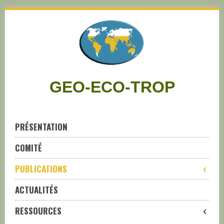
Skip
to
navigation
Skip
to
content
GEO-ECO-TROP
PRÉSENTATION
COMITÉ
PUBLICATIONS
ACTUALITÉS
RESSOURCES