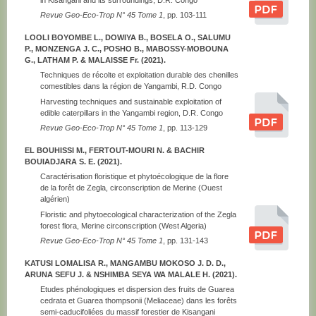
Revue Geo-Eco-Trop N° 45 Tome 1
, pp. 103-111
LOOLI BOYOMBE L., DOWIYA B., BOSELA O., SALUMU
P., MONZENGA J. C., POSHO B., MABOSSY-MOBOUNA
G., LATHAM P. & MALAISSE Fr. (2021).
Techniques de récolte et exploitation durable des chenilles
comestibles dans la région de Yangambi, R.D. Congo
Harvesting techniques and sustainable exploitation of
edible caterpillars in the Yangambi region, D.R. Congo
Revue Geo-Eco-Trop N° 45 Tome 1
, pp. 113-129
EL BOUHISSI M., FERTOUT-MOURI N. & BACHIR
BOUIADJARA S. E. (2021).
Caractérisation floristique et phytoécologique de la flore
de la forêt de Zegla, circonscription de Merine (Ouest
algérien)
Floristic and phytoecological characterization of the Zegla
forest flora, Merine circonscription (West Algeria)
Revue Geo-Eco-Trop N° 45 Tome 1
, pp. 131-143
KATUSI LOMALISA R., MANGAMBU MOKOSO J. D. D.,
ARUNA SEFU J. & NSHIMBA SEYA WA MALALE H. (2021).
Etudes phénologiques et dispersion des fruits de Guarea
cedrata et Guarea thompsonii (Meliaceae) dans les forêts
semi-caducifoliées du massif forestier de Kisangani