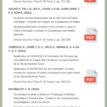
Revue Geo-Eco-Trop N° 45 Tome 2
, pp. 271-282
SAGNE P., FALL B., BA K., YOUM J.-P. M., GANE SARR J.-
P. & SOW E. (2021).
Evolution morphosédimentaire de la côte nord de Dakar
(Sénégal) : exemple des plages de Guediawaye et Malika
Morphosedimentary evolution of the northern coast of
Dakar (Senegal): example of Guediawaye and Malika
beaches
Revue Geo-Eco-Trop N° 45 Tome 2
, pp. 283-298
YAMÉOGO A., SOMÉ Y. S. C., PALÉ S., SIRIMA B. A. & DA
C. E. C. (2021).
Application de SIG/RUSLE à l’estimation de l’érosion par
ruissellement en nappe dans le bassin versant supérieur
de la Sissili (Burkina Faso)
Application of SIG/RUSLE for the estimation of water
erosion by expanse of water streaming in the upper basin
of the Sissili (Burkina Faso)
Revue Geo-Eco-Trop N° 45 Tome 2
, pp. 299-310
NGUIMALET C. R. (2021).
Dynamique de pluie et débit sur l’Oubangui à Mobaye,
République Centrafricaine : Evidence de comportements
hydrologiques variés du bassin