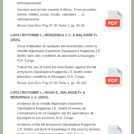
l’ethnotaxonomie
Termites and termite mounds in Africa : From proverbs,
stories, riddles, songs, insults, calendars, ... to
ethnotaxonomy
Revue Geo-Eco-Trop N° 45 Tome 1
, pp. 81-93
LOOLI BOYOMBE L., MONZENGA J. C. & MALAISSE Fr.
(2021).
Essai d'utilisation de quelques bio-insecticides contre la
chenille légionnaire d’automne (Spodoptera frugiperda J.E
Smith) dans des conditions de laboratoire à Kisangani,
R.D. Congo
Trial of the use of some bio-insecticides against the fall
armyworm (Spodoptera frugiperda J.E Smith) under
laboratory conditions in Kisangani, D.R. Congo
Revue Geo-Eco-Trop N° 45 Tome 1
, pp. 95-102
LOOLI BOYOMBE L., NGUO E., MALAISSE Fr. &
MONZENGA J. C. (2021).
Incidence de la chenille légionnaire d’automne
(Spodoptera frugiperda J.E. Smith) et niveau de
connaissance de ce ravageur par les agriculteurs de
Kisangani et ses environs, R.D. Congo
Incidence of the fall armyworm (Spodoptera frugiperda
J.E. Smith) and level of knowledge of this pest by farmers
in Kisangani and its surroundings, D.R. Congo