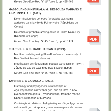
Revue Geo-Eco-Trop N° 45 Tome 3
, pp. 455-466
MASSOUANGUI-KIFOUALA M., DESSOUZA MARIANO E.
& MALEKE P. S. L. (2021).
Détermination des périodes favorables aux semis
agricoles dans la ville de Pointe-Noire (République du
Congo)
Detection of probable sowing dates in Pointe-Noire City
(Republic of Congo)
Revue Geo-Eco-Trop N° 45 Tome 3
, pp. 467-474
CHARBEL L. & EL HAGE HASSAN H. (2021).
Mudflow modeling using Flow-R software: case study of
Ras Baalbek basin (Lebanon)
Modélisation de l’écoulement boueux par le logiciel Flow-R
: étude de cas du bassin de Ras Baalbek (Liban)
Revue Geo-Eco-Trop N° 45 Tome 3
, pp. 475-486
TAVERNE L. & CAPASSO L. (2021).
Osteology and phylogenetic relationships of
Agoultpycnodus aldrovandii gen. and sp. nov., a new
pycnodont fish genus (Pycnodontidae) from the marine
Upper Cretaceous of Morocco.
Ostéologie et relations phylogénétiques d’Agoultpycnodus
aldrovandii gen. et sp. nov., un nouveau genre de poisson