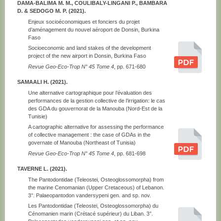
DAMA-BALIMA M. M., COULIBALY-LINGANI P., BAMBARA
D. & SEDOGO M. P. (2021).
Enjeux socioéconomiques et fonciers du projet
d’aménagement du nouvel aéroport de Donsin, Burkina
Faso
Socioeconomic and land stakes of the development
project of the new airport in Donsin, Burkina Faso
Revue Geo-Eco-Trop N° 45 Tome 4
, pp. 671-680
SAMAALI H. (2021).
Une alternative cartographique pour l’évaluation des
performances de la gestion collective de l’irrigation: le cas
des GDA du gouvernorat de la Manouba (Nord-Est de la
Tunisie)
A cartographic alternative for assessing the performance
of collective management : the case of GDAs in the
governate of Manouba (Northeast of Tunisia)
Revue Geo-Eco-Trop N° 45 Tome 4
, pp. 681-698
TAVERNE L. (2021).
The Pantodontidae (Teleostei, Osteoglossomorpha) from
the marine Cenomanian (Upper Cretaceous) of Lebanon.
3°. Palaeopantodon vandersypeni gen. and sp. nov.
Les Pantodontidae (Teleostei, Osteoglossomorpha) du
Cénomanien marin (Crétacé supérieur) du Liban. 3°.