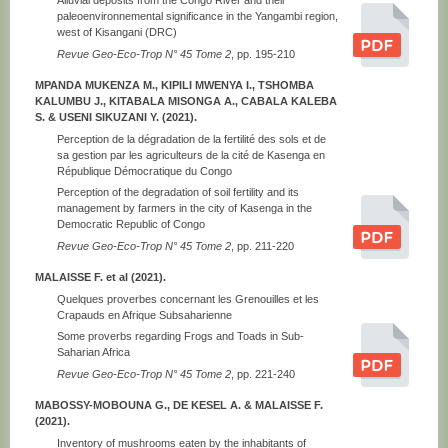
Alluvial deposits from the Congo River and their
paleoenvironnemental significance in the Yangambi region,
west of Kisangani (DRC)
Revue Geo-Eco-Trop N° 45 Tome 2
, pp. 195-210
MPANDA MUKENZA M., KIPILI MWENYA I., TSHOMBA
KALUMBU J., KITABALA MISONGA A., CABALA KALEBA
S. & USENI SIKUZANI Y. (2021).
Perception de la dégradation de la fertilité des sols et de
sa gestion par les agriculteurs de la cité de Kasenga en
République Démocratique du Congo
Perception of the degradation of soil fertility and its
management by farmers in the city of Kasenga in the
Democratic Republic of Congo
Revue Geo-Eco-Trop N° 45 Tome 2
, pp. 211-220
MALAISSE F. et al (2021).
Quelques proverbes concernant les Grenouilles et les
Crapauds en Afrique Subsaharienne
Some proverbs regarding Frogs and Toads in Sub-
Saharian Africa
Revue Geo-Eco-Trop N° 45 Tome 2
, pp. 221-240
MABOSSY-MOBOUNA G., DE KESEL A. & MALAISSE F.
(2021).
Inventory of mushrooms eaten by the inhabitants of