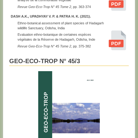
analyse de la communauté végétale
Revue Geo-Eco-Trop N° 45 Tome 2
, pp. 363-374
DASH A.K., UPADHYAY V. P. & PATRA H. K. (2021).
Ethno-botanical assessment of plant species of Hadagarh
wildlife Sanctuary, Odisha, India
Evaluation ethno-botanique de certaines espèces
végétales de la Réserve de Hadagarh, Odisha, Inde
Revue Geo-Eco-Trop N° 45 Tome 2
, pp. 375-382
GEO-ECO-TROP N° 45/3