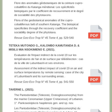
Flore des anomalies géobotaniques de la ceinture cupro-
cobaltifère du Katanga méridional. Les spécificités
biotopiques par le coefficient de recouvrement et le degré
de sociabilité des phytotaxons.
Flora of the geobotanical anomalies of the cupro-
cobaltiferous belt of southern Katanga. The biotopical
specificities through the recovery coefficient and the
sociability degree of the phytotaxa.
Revue Geo-Eco-Trop N° 45 Tome 4
, pp. 529-540
TETEKA MUTONDO G., KALOMBO KAMUTANDA D. &
MISILU MIA NSOKIMIENO E. (2021).
Evaluation de l’impact indirect de la covid-19 sur les
températures de l’air et de surface par télédétection : cas
de la ville de Lubumbashi et ses environs.
Assessment of the indirect impact of covid-19 on air and
surface temperatures by remote sensing: case of the city
of Lubumbashi and its surrounding areas.
Revue Geo-Eco-Trop N° 45 Tome 4
, pp. 541-550
TAVERNE L. (2021).
The Pantodontidae (Teleostei, Osteoglossomorpha) from
the marine Cenomanian (Upper Cretaceous) of Lebanon.
1°. Pankowskipiscis haqelensis gen. and sp. nov.
Les Pantodontidae (Teleostei, Osteoglossomorpha) du