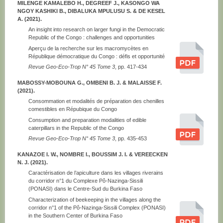
MILENGE KAMALEBO H., DEGREEF J., KASONGO WA
NGOY KASHIKI B., DIBALUKA MPULUSU S. & DE KESEL
A. (2021).
An insight into research on larger fungi in the Democratic
Republic of the Congo : challenges and opportunities
Aperçu de la recherche sur les macromycètes en
République démocratique du Congo : défis et opportunité
Revue Geo-Eco-Trop N° 45 Tome 3
, pp. 417-434
MABOSSY-MOBOUNA G., OMBENI B. J. & MALAISSE F.
(2021).
Consommation et modalités de préparation des chenilles
comestibles en Répubique du Congo
Consumption and preparation modalities of edible
caterpillars in the Republic of the Congo
Revue Geo-Eco-Trop N° 45 Tome 3
, pp. 435-453
KANAZOE I. W., NOMBRE I., BOUSSIM J. I. & VEREECKEN
N. J. (2021).
Caractérisation de l’apiculture dans les villages riverains
du corridor n°1 du Complexe Pô-Nazinga-Sissili
(PONASI) dans le Centre-Sud du Burkina Faso
Characterization of beekeeping in the villages along the
corridor n°1 of the Pô-Nazinga-Sissili Complex (PONASI)
in the Southern Center of Burkina Faso