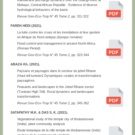
Rainfall and discharge dynamics over the Ubangi River at
Mobaye, Central African Republic : Evidence of diverse
hydrological behaviors of the basin
Revue Geo-Eco-Trop N° 45 Tome 2
, pp. 311-322
FAREH HEDI (2021).
La lutte contre les crues et les inondations et leur gestion
en Afrique du Nord antique (époque romaine)
Flood control and management in ancient North Africa
(Roman Period)
Revue Geo-Eco-Trop N° 45 Tome 2
, pp. 323-344
ABAZA Kh. (2021).
Paysans et paysages dans le secteur du jebel Rihane
(Haut tell tunisien) Dynamiques rurales et transformations
paysagères
Peasants and landscapes in the Jebel Rihane sector
(Tunisian High Tell). Rural dynamics and landscapes
transformations
Revue Geo-Eco-Trop N° 45 Tome 2
, pp. 345-362
SATAPATHY M.K. & DAS S. K. (2021).
Vegetational study of the temple city of bhubaneswar
(India): plant community analysis
Etude botanique de la ville temple de bhubaneswar (Inde):