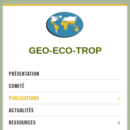
Skip
to
navigation
Skip
to
content
GEO-ECO-TROP
PRÉSENTATION
COMITÉ
PUBLICATIONS
ACTUALITÉS
RESSOURCES