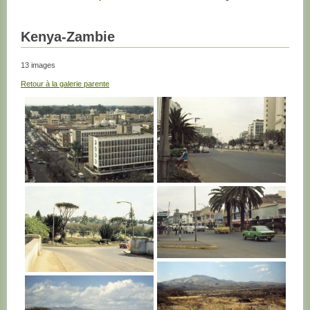
Kenya-Zambie
13 images
Retour à la galerie parente
KENYA
KENYA
KENYA
KENYA