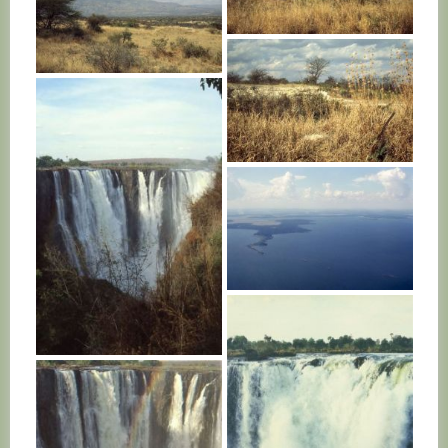
KENYA
KENYA
KENYA
UGANDA
ZAMBIE