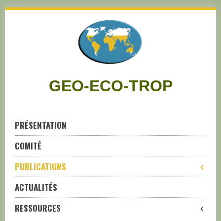
Skip
to
navigation
Skip
to
content
GEO-ECO-TROP
PRÉSENTATION
COMITÉ
PUBLICATIONS
ACTUALITÉS
RESSOURCES