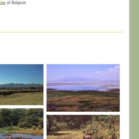
ces
of Belgium
IE
TANZANIE