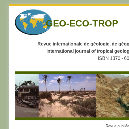
Skip
to
GEO-ECO-TROP
navigation
Skip
to
content
Revue internationale de géologie, de géog
International journal of tropical geo
ISBN 1370 - 6
Revue publiée 