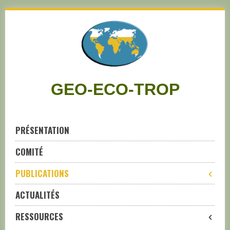
Skip
to
navigation
Skip
to
content
GEO-ECO-TROP
PRÉSENTATION
COMITÉ
PUBLICATIONS
ACTUALITÉS
RESSOURCES