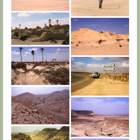
TUNISIE
TUNISIE
In the desert,
far away from home
TUNISIE
TUNISIE
TUNISIE
TUNISIE
TUNISIE