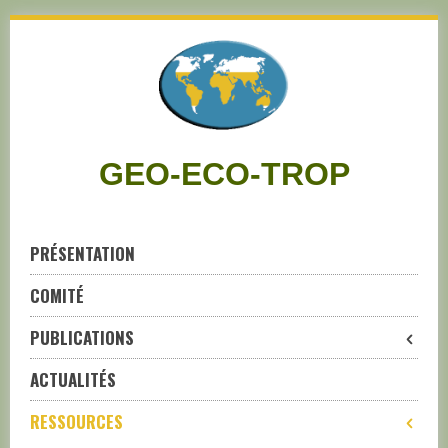
Skip
to
navigation
Skip
to
content
GEO-ECO-TROP
PRÉSENTATION
COMITÉ
PUBLICATIONS
ACTUALITÉS
RESSOURCES