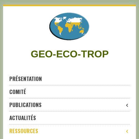
Skip
to
navigation
Skip
to
content
GEO-ECO-TROP
PRÉSENTATION
COMITÉ
PUBLICATIONS
ACTUALITÉS
RESSOURCES