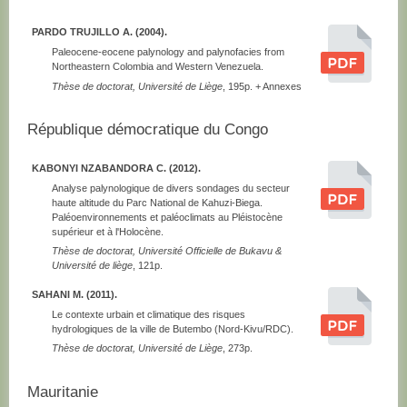
PARDO TRUJILLO A. (2004).
Paleocene-eocene palynology and palynofacies from
Northeastern Colombia and Western Venezuela.
Thèse de doctorat, Université de Liège
, 195p. + Annexes
République démocratique du Congo
KABONYI NZABANDORA C. (2012).
Analyse palynologique de divers sondages du secteur
haute altitude du Parc National de Kahuzi-Biega.
Paléoenvironnements et paléoclimats au Pléistocène
supérieur et à l'Holocène.
Thèse de doctorat, Université Officielle de Bukavu &
Université de liège
, 121p.
SAHANI M. (2011).
Le contexte urbain et climatique des risques
hydrologiques de la ville de Butembo (Nord-Kivu/RDC).
Thèse de doctorat, Université de Liège
, 273p.
Mauritanie