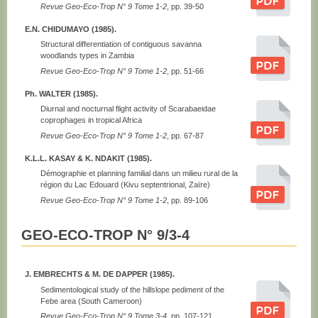
Revue Geo-Eco-Trop N° 9 Tome 1-2
, pp. 39-50
E.N. CHIDUMAYO (1985).
Structural differentiation of contiguous savanna
woodlands types in Zambia
Revue Geo-Eco-Trop N° 9 Tome 1-2
, pp. 51-66
Ph. WALTER (1985).
Diurnal and nocturnal flight activity of Scarabaeidae
coprophages in tropical Africa
Revue Geo-Eco-Trop N° 9 Tome 1-2
, pp. 67-87
K.L.L. KASAY & K. NDAKIT (1985).
Démographie et planning familial dans un milieu rural de la
région du Lac Edouard (Kivu septentrional, Zaïre)
Revue Geo-Eco-Trop N° 9 Tome 1-2
, pp. 89-106
GEO-ECO-TROP N° 9/3-4
J. EMBRECHTS & M. DE DAPPER (1985).
Sedimentological study of the hillslope pediment of the
Febe area (South Cameroon)
Revue Geo-Eco-Trop N° 9 Tome 3-4
, pp. 107-121