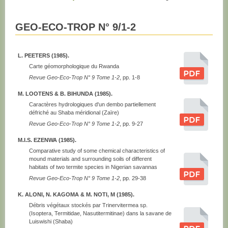
GEO-ECO-TROP N° 9/1-2
L. PEETERS (1985).
Carte géomorphologique du Rwanda
Revue Geo-Eco-Trop N° 9 Tome 1-2
, pp. 1-8
M. LOOTENS & B. BIHUNDA (1985).
Caractères hydrologiques d'un dembo partiellement
défriché au Shaba méridional (Zaïre)
Revue Geo-Eco-Trop N° 9 Tome 1-2
, pp. 9-27
M.I.S. EZENWA (1985).
Comparative study of some chemical characteristics of
mound materials and surrounding soils of different
habitats of two termite species in Nigerian savannas
Revue Geo-Eco-Trop N° 9 Tome 1-2
, pp. 29-38
K. ALONI, N. KAGOMA & M. NOTI, M (1985).
Débris végétaux stockés par Trinervitermea sp.
(Isoptera, Termitidae, Nasutitermitinae) dans la savane de
Luiswishi (Shaba)