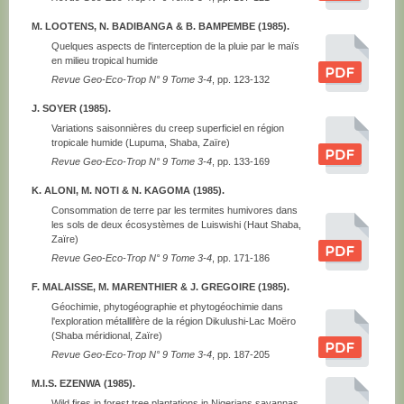
M. LOOTENS, N. BADIBANGA & B. BAMPEMBE (1985).
Quelques aspects de l'interception de la pluie par le maïs
en milieu tropical humide
Revue Geo-Eco-Trop N° 9 Tome 3-4
, pp. 123-132
J. SOYER (1985).
Variations saisonnières du creep superficiel en région
tropicale humide (Lupuma, Shaba, Zaïre)
Revue Geo-Eco-Trop N° 9 Tome 3-4
, pp. 133-169
K. ALONI, M. NOTI & N. KAGOMA (1985).
Consommation de terre par les termites humivores dans
les sols de deux écosystèmes de Luiswishi (Haut Shaba,
Zaïre)
Revue Geo-Eco-Trop N° 9 Tome 3-4
, pp. 171-186
F. MALAISSE, M. MARENTHIER & J. GREGOIRE (1985).
Géochimie, phytogéographie et phytogéochimie dans
l'exploration métallifère de la région Dikulushi-Lac Moëro
(Shaba méridional, Zaïre)
Revue Geo-Eco-Trop N° 9 Tome 3-4
, pp. 187-205
M.I.S. EZENWA (1985).
Wild fires in forest tree plantations in Nigerians savannas