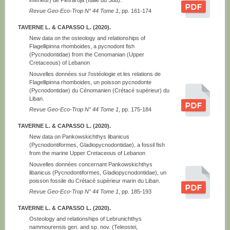
Revue Geo-Eco-Trop N° 44 Tome 1
, pp. 161-174
TAVERNE L. & CAPASSO L. (2020).
New data on the osteology and relationships of
Flagellipinna rhomboides, a pycnodont fish
(Pycnodontidae) from the Cenomanian (Upper
Cretaceous) of Lebanon
Nouvelles données sur l’ostéologie et les relations de
Flagellipinna rhomboides, un poisson pycnodonte
(Pycnodontidae) du Cénomanien (Crétacé supérieur) du
Liban.
Revue Geo-Eco-Trop N° 44 Tome 1
, pp. 175-184
TAVERNE L. & CAPASSO L. (2020).
New data on Pankowskichthys libanicus
(Pycnodontiformes, Gladiopycnodontidae), a fossil fish
from the marine Upper Cretaceous of Lebanon
Nouvelles données concernant Pankowskichthys
libanicus (Pycnodontiformes, Gladiopycnodontidae), un
poisson fossile du Crétacé supérieur marin du Liban.
Revue Geo-Eco-Trop N° 44 Tome 1
, pp. 185-193
TAVERNE L. & CAPASSO L. (2020).
Osteology and relationships of Lebrunichthys
nammourensis gen. and sp. nov. (Teleostei,