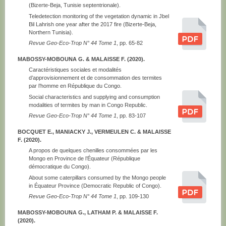
(Bizerte-Beja, Tunisie septentrionale).
Teledetection monitoring of the vegetation dynamic in Jbel
Bil Lahrish one year after the 2017 fire (Bizerte-Beja,
Northern Tunisia).
Revue Geo-Eco-Trop N° 44 Tome 1
, pp. 65-82
MABOSSY-MOBOUNA G. & MALAISSE F. (2020).
Caractéristiques sociales et modalités
d’approvisionnement et de consommation des termites
par l’homme en République du Congo.
Social characteristics and supplying and consumption
modalities of termites by man in Congo Republic.
Revue Geo-Eco-Trop N° 44 Tome 1
, pp. 83-107
BOCQUET E., MANIACKY J., VERMEULEN C. & MALAISSE
F. (2020).
A propos de quelques chenilles consommées par les
Mongo en Province de l’Équateur (République
démocratique du Congo).
About some caterpillars consumed by the Mongo people
in Équateur Province (Democratic Republic of Congo).
Revue Geo-Eco-Trop N° 44 Tome 1
, pp. 109-130
MABOSSY-MOBOUNA G., LATHAM P. & MALAISSE F.
(2020).