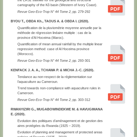
the ERS2 satellite for the geological and structural
cartography of the Kô basin (Western of Ivory Coast).
Revue Geo-Eco-Trop N° 44 Tome 2
, pp. 279-292
BYOU T., OBDA Kh., TAOUS A. & OBDA I. (2020).
Quantification de la pluviométrie moyenne annuelle par la
méthode de régression linéaire multiple : cas de la
province d’Al Hoceima (Maroc).
Quantification of mean annual rainfall by the multiple linear
regression method: case of Al Hoceima province
(Morocco).
Revue Geo-Eco-Trop N° 44 Tome 2
, pp. 293-301
KENFACK J. A. A., TCHAWA P. & MICHA J.-C. (2020).
Tendance au non-respect de la réglementation sur
l’aquaculture au Cameroun.
Trend towards non-compliance with aquaculture rules in
Cameroon.
Revue Geo-Eco-Trop N° 44 Tome 2
, pp. 303-312
RWANYIZIRI G., MUGABOWINDEKWE M. & HAVUGIMANA
E. (2020).
Evolution des politiques d’aménagement et de gestion des
aires protégées du Rwanda (1925 – 2019).
Evolution of planning and management of protected areas