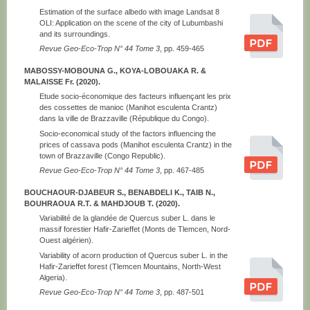
Estimation of the surface albedo with image Landsat 8
OLI: Application on the scene of the city of Lubumbashi
and its surroundings.
Revue Geo-Eco-Trop N° 44 Tome 3
, pp. 459-465
MABOSSY-MOBOUNA G., KOYA-LOBOUAKA R. &
MALAISSE Fr. (2020).
Etude socio-économique des facteurs influençant les prix
des cossettes de manioc (Manihot esculenta Crantz)
dans la ville de Brazzaville (République du Congo).
Socio-economical study of the factors influencing the
prices of cassava pods (Manihot esculenta Crantz) in the
town of Brazzaville (Congo Republic).
Revue Geo-Eco-Trop N° 44 Tome 3
, pp. 467-485
BOUCHAOUR-DJABEUR S., BENABDELI K., TAIB N.,
BOUHRAOUA R.T. & MAHDJOUB T. (2020).
Variabilité de la glandée de Quercus suber L. dans le
massif forestier Hafir-Zarieffet (Monts de Tlemcen, Nord-
Ouest algérien).
Variability of acorn production of Quercus suber L. in the
Hafir-Zarieffet forest (Tlemcen Mountains, North-West
Algeria).
Revue Geo-Eco-Trop N° 44 Tome 3
, pp. 487-501