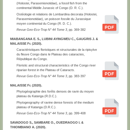
(Holostei, Parasemionotidae), a fossil fish from the
continental Middle Jurassic of Congo (D. R. C.).
Ostéologie et relations de Lombardina decorata (Holostei,
Parasemionotidae), un poisson fossile du Jurassique
moyen continental du Congo (R. D. C.).
Revue Geo-Eco-Trop N° 44 Tome 3
, pp. 369-382
MIABANGANA E. S., LUBINI AYINGWEU C., GAUGRIS J. &
MALAISSE Fr. (2020).
Caractéristiques floristiques et structurales de la ripisylve
du fleuve Congo dans le Plateau des cataractes,
République du Congo.
Floristic and structural characteristics of the Congo river
riparian forest in the Plateau of Cataracts.
Revue Geo-Eco-Trop N° 44 Tome 3
, pp. 383-397
MALAISSE Fr. (2020).
Phytogéographie des forêts denses de ravin du moyen
plateau du Katanga (R.D.C.).
Phytogeography of ravine dense forests of the medium
plateau of Katanga (D.R.C.).
Revue Geo-Eco-Trop N° 44 Tome 3
, pp. 399-408
SAVADOGO S., SAMBARE O., OUEDRAOGO I. &
THIOMBIANO A. (2020).