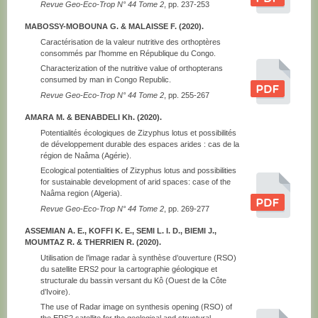
Revue Geo-Eco-Trop N° 44 Tome 2
, pp. 237-253
MABOSSY-MOBOUNA G. & MALAISSE F. (2020).
Caractérisation de la valeur nutritive des orthoptères
consommés par l’homme en République du Congo.
Characterization of the nutritive value of orthopterans
consumed by man in Congo Republic.
Revue Geo-Eco-Trop N° 44 Tome 2
, pp. 255-267
AMARA M. & BENABDELI Kh. (2020).
Potentialités écologiques de Zizyphus lotus et possibilités
de développement durable des espaces arides : cas de la
région de Naâma (Agérie).
Ecological potentialities of Zizyphus lotus and possibilities
for sustainable development of arid spaces: case of the
Naâma region (Algeria).
Revue Geo-Eco-Trop N° 44 Tome 2
, pp. 269-277
ASSEMIAN A. E., KOFFI K. E., SEMI L. I. D., BIEMI J.,
MOUMTAZ R. & THERRIEN R. (2020).
Utilisation de l’image radar à synthèse d’ouverture (RSO)
du satellite ERS2 pour la cartographie géologique et
structurale du bassin versant du Kô (Ouest de la Côte
d’Ivoire).
The use of Radar image on synthesis opening (RSO) of