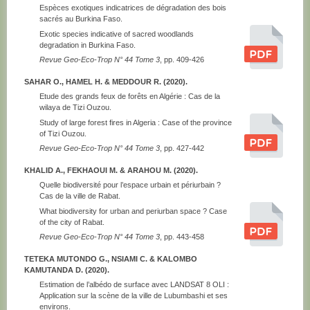
Espèces exotiques indicatrices de dégradation des bois
sacrés au Burkina Faso.
Exotic species indicative of sacred woodlands
degradation in Burkina Faso.
Revue Geo-Eco-Trop N° 44 Tome 3
, pp. 409-426
SAHAR O., HAMEL H. & MEDDOUR R. (2020).
Etude des grands feux de forêts en Algérie : Cas de la
wilaya de Tizi Ouzou.
Study of large forest fires in Algeria : Case of the province
of Tizi Ouzou.
Revue Geo-Eco-Trop N° 44 Tome 3
, pp. 427-442
KHALID A., FEKHAOUI M. & ARAHOU M. (2020).
Quelle biodiversité pour l’espace urbain et périurbain ?
Cas de la ville de Rabat.
What biodiversity for urban and periurban space ? Case
of the city of Rabat.
Revue Geo-Eco-Trop N° 44 Tome 3
, pp. 443-458
TETEKA MUTONDO G., NSIAMI C. & KALOMBO
KAMUTANDA D. (2020).
Estimation de l’albédo de surface avec LANDSAT 8 OLI :
Application sur la scène de la ville de Lubumbashi et ses
environs.