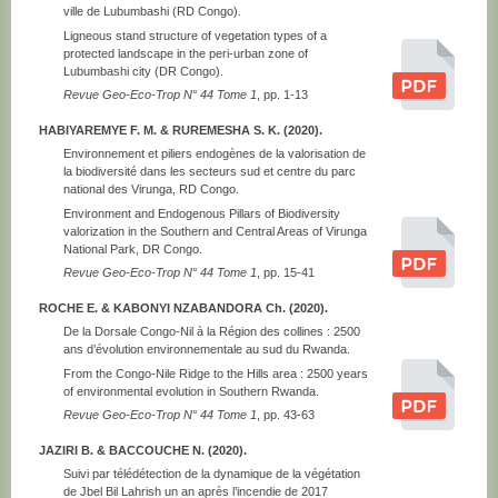
ville de Lubumbashi (RD Congo).
Ligneous stand structure of vegetation types of a
protected landscape in the peri-urban zone of
Lubumbashi city (DR Congo).
Revue Geo-Eco-Trop N° 44 Tome 1
, pp. 1-13
HABIYAREMYE F. M. & RUREMESHA S. K. (2020).
Environnement et piliers endogènes de la valorisation de
la biodiversité dans les secteurs sud et centre du parc
national des Virunga, RD Congo.
Environment and Endogenous Pillars of Biodiversity
valorization in the Southern and Central Areas of Virunga
National Park, DR Congo.
Revue Geo-Eco-Trop N° 44 Tome 1
, pp. 15-41
ROCHE E. & KABONYI NZABANDORA Ch. (2020).
De la Dorsale Congo-Nil à la Région des collines : 2500
ans d’évolution environnementale au sud du Rwanda.
From the Congo-Nile Ridge to the Hills area : 2500 years
of environmental evolution in Southern Rwanda.
Revue Geo-Eco-Trop N° 44 Tome 1
, pp. 43-63
JAZIRI B. & BACCOUCHE N. (2020).
Suivi par télédétection de la dynamique de la végétation
de Jbel Bil Lahrish un an après l’incendie de 2017