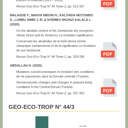
policies of Rwanda (1925 – 2019).
Revue Geo-Eco-Trop N° 44 Tome 2
, pp. 313-327
MALAISSE F., MANYA MBONI H., KALONDA MUTOMBO
E., LUMBU SIMBI J.-B. & NYEMBO NKONZI KALALA L.
(2020).
On the alkaloid content of the Zambezian dry evergreen
climax forest and its herbivory co-evolution significance.
Concernant les alcaloïdes de la forêt dense sèche
climacique zambézienne et de la signification co-évolutive
de son herbivorie.
Revue Geo-Eco-Trop N° 44 Tome 2
, pp. 329-336
ABDALLAH H. (2020).
Mutations socioéconomiques et évolution des conditions
de vie paysannes dans la Dorsale centrale (Tunisie).
Socioeconomic changes and changes in peasant living
conditions in the Central Dorsal (Tunisia).
Revue Geo-Eco-Trop N° 44 Tome 2
, pp. 337-353
GEO-ECO-TROP N° 44/3