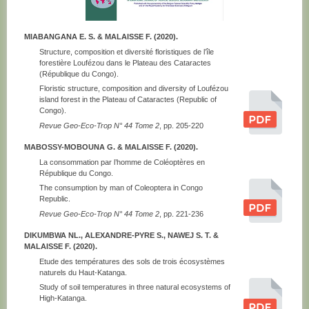
MIABANGANA E. S. & MALAISSE F. (2020).
Structure, composition et diversité floristiques de l’île
forestière Loufézou dans le Plateau des Cataractes
(République du Congo).
Floristic structure, composition and diversity of Loufézou
island forest in the Plateau of Cataractes (Republic of
Congo).
Revue Geo-Eco-Trop N° 44 Tome 2
, pp. 205-220
MABOSSY-MOBOUNA G. & MALAISSE F. (2020).
La consommation par l’homme de Coléoptères en
République du Congo.
The consumption by man of Coleoptera in Congo
Republic.
Revue Geo-Eco-Trop N° 44 Tome 2
, pp. 221-236
DIKUMBWA NL., ALEXANDRE-PYRE S., NAWEJ S. T. &
MALAISSE F. (2020).
Etude des températures des sols de trois écosystèmes
naturels du Haut-Katanga.
Study of soil temperatures in three natural ecosystems of
High-Katanga.