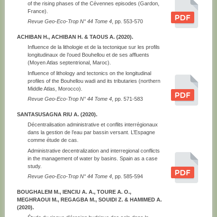
of the rising phases of the Cévennes episodes (Gardon,
France).
Revue Geo-Eco-Trop N° 44 Tome 4
, pp. 553-570
ACHIBAN H., ACHIBAN H. & TAOUS A. (2020).
Influence de la lithologie et de la tectonique sur les profils
longitudinaux de l’oued Bouhellou et de ses affluents
(Moyen Atlas septentrional, Maroc).
Influence of lithology and tectonics on the longitudinal
profiles of the Bouhellou wadi and its tributaries (northern
Middle Atlas, Morocco).
Revue Geo-Eco-Trop N° 44 Tome 4
, pp. 571-583
SANTASUSAGNA RIU A. (2020).
Décentralisation administrative et conflits interrégionaux
dans la gestion de l’eau par bassin versant. L’Espagne
comme étude de cas.
Administrative decentralization and interregional conflicts
in the management of water by basins. Spain as a case
study.
Revue Geo-Eco-Trop N° 44 Tome 4
, pp. 585-594
BOUGHALEM M., IENCIU A. A., TOURE A. O.,
MEGHRAOUI M., REGAGBA M., SOUIDI Z. & HAMIMED A.
(2020).