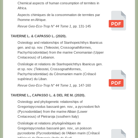
Chemical aspects of human consumption of termites in
Africa.
Aspects chimiques de la consommation de termites par
l’homme en Afrique.
Revue Geo-Eco-Trop N° 44 Tome 1
, pp. 131-145
TAVERNE L. & CAPASSO L. (2020).
Osteology and relationships of Stanhopeichthys libanicus
gen. and sp. nov. (Teleostei, Crossognathiformes,
Pachyrhizodontidae) from the marine Cenomanian (Upper
Cretaceous) of Lebanon.
Ostéologie et relations de Stanhopeichthys libanicus gen.
et sp. nov. (Teleostei, Crossognathiformes,
Pachyrhizodontidae) du Cénomanien marin (Crétacé
supérieur) du Liban.
Revue Geo-Eco-Trop N° 44 Tome 1
, pp. 147-160
TAVERNE L., CAPASSO L. & DEL RE M. (2020).
Osteology and phylogenetic relationships of
Gregoriopycnodus bassanii gen. nov., a pycnodont fish
(Pycnodontidae) from the marine Albian (Lower
Cretaceous) of Pietraroja (southern Italy)
Ostéologie et relations phylogénétiques de
Gregoriopycnodus bassanii gen. nov., un poisson
pycnodonte (Pycnodontidae) de l’Albien marin (Crétacé
inférieur) de Pietraroja (Italie du Sud).