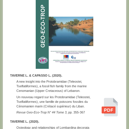
TAVERNE L. & CAPASSO L. (2020).
A new insight into the Protobramidae (Teleostei,
Tselfatiiformes), a fossil fish family from the marine
Cenomanian (Upper Cretaceous) of Lebanon.
Un nouveau regard sur les Protobramidae (Teleostei,
Tselfatiiformes), une famille de poissons fossiles du
Cénomanien marin (Crétacé supérieur) du Liban.
Revue Geo-Eco-Trop N° 44 Tome 3
, pp. 355-367
TAVERNE L. (2020).
Osteology and relationships of Lombardina decorata