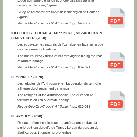
Étude du risque d’érosion hydrique des sols dans la
région de Tlemcen, Algérie.
Study of soil water erosion risk in the region of Tlemcen,
Algeria.
Revue Geo-Eco-Trop N° 44 Tome 4
, pp. 595-607
DJELLOULI Y., LOUAIL A., MESSNER F., MISSAOUI Kh. &
GHARZOULI R. (2020).
Les écosystèmes naturels de l’Est algérien face au risque
du changement climatique.
The natural ecosystems of eastern Algeria facing the risk
of climate change.
Revue Geo-Eco-Trop N° 44 Tome 4
, pp. 609-621
GEMENNE Fr. (2020).
Les réfugiés de l’Anthropocène : La question du territoire
à l’heure du changement climatique.
The refugees of the Anthropocene: The question of
territory in an era of climate change.
Revue Geo-Eco-Trop N° 44 Tome 4
, pp. 623-629
EL AROUI O. (2020).
Risques géomorphologiques et aménagement dans la
partie sud-est du golfe de Tunis : Le cas du versant du
Jbel Korbous (Tunisie nord-orientale).