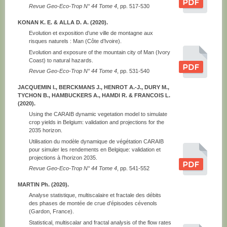
Revue Geo-Eco-Trop N° 44 Tome 4
, pp. 517-530
KONAN K. E. & ALLA D. A. (2020).
Evolution et exposition d’une ville de montagne aux
risques naturels : Man (Côte d’Ivoire).
Evolution and exposure of the mountain city of Man (Ivory
Coast) to natural hazards.
Revue Geo-Eco-Trop N° 44 Tome 4
, pp. 531-540
JACQUEMIN I., BERCKMANS J., HENROT A.-J., DURY M.,
TYCHON B., HAMBUCKERS A., HAMDI R. & FRANCOIS L.
(2020).
Using the CARAIB dynamic vegetation model to simulate
crop yields in Belgium: validation and projections for the
2035 horizon.
Utilisation du modèle dynamique de végétation CARAIB
pour simuler les rendements en Belgique: validation et
projections à l’horizon 2035.
Revue Geo-Eco-Trop N° 44 Tome 4
, pp. 541-552
MARTIN Ph. (2020).
Analyse statistique, multiscalaire et fractale des débits
des phases de montée de crue d’épisodes cévenols
(Gardon, France).
Statistical, multiscalar and fractal analysis of the flow rates