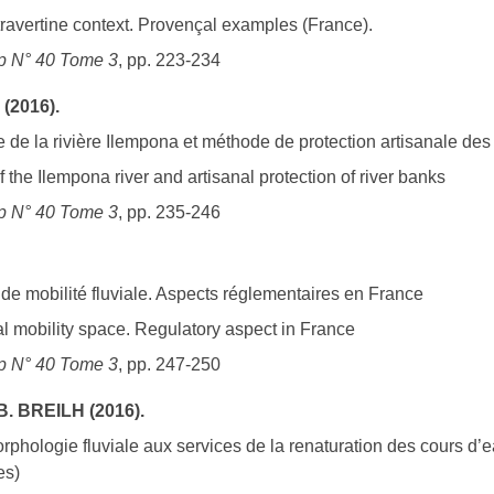
travertine context. Provençal examples (France).
p N° 40 Tome 3
, pp. 223-234
(2016).
de la rivière Ilempona et méthode de protection artisanale des
 the Ilempona river and artisanal protection of river banks
p N° 40 Tome 3
, pp. 235-246
de mobilité fluviale. Aspects réglementaires en France
ial mobility space. Regulatory aspect in France
p N° 40 Tome 3
, pp. 247-250
B. BREILH (2016).
rphologie fluviale aux services de la renaturation des cours 
es)