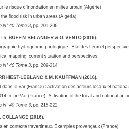
r le risque d’inondation en milieu urbain (Algérie)
the flood risk in urban areas (Algeria)
p N° 40 Tome 3
, pp. 201-208
, Th. BUFFIN-BELANGER & O. VENTO (2016).
rtographie hydrogéomorphologique : Etat des lieux et perspective
al mapping: current situation and perspectives
p N° 40 Tome 3
, pp. 209-214
ERRHIEST-LEBLANC & M. KAUFFMAN (2016).
 dans le Var (France) : activation des acteurs locaux et nationa
14 in the Var (France) : Activation of the local and national act
p N° 40 Tome 3
, pp. 215-222
L. COLLANGE (2016).
s en contexte travertineux. Exemples provençaux (France).