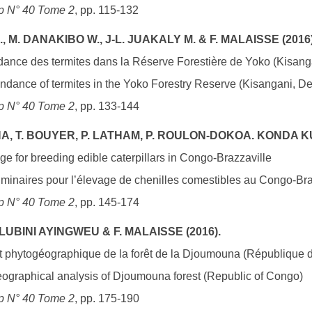
p N° 40 Tome 2
, pp. 115-132
M. DANAKIBO W., J-L. JUAKALY M. & F. MALAISSE (2016)
ndance des termites dans la Réserve Forestière de Yoko (Kisa
undance of termites in the Yoko Forestry Reserve (Kisangani, D
p N° 40 Tome 2
, pp. 133-144
 T. BOUYER, P. LATHAM, P. ROULON-DOKOA. KONDA KU 
e for breeding edible caterpillars in Congo-Brazzaville
minaires pour l’élevage de chenilles comestibles au Congo-Bra
p N° 40 Tome 2
, pp. 145-174
LUBINI AYINGWEU & F. MALAISSE (2016).
 et phytogéographique de la forêt de la Djoumouna (République
eographical analysis of Djoumouna forest (Republic of Congo)
p N° 40 Tome 2
, pp. 175-190