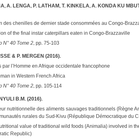
 A. LENGA, P. LATHAM, T. KINKELA, A. KONDA KU MBUT
on des chenilles de dernier stade consommées au Congo-Brazza
tion of the final instar caterpillars eaten in Congo-Brazzaville
p N° 40 Tome 2
, pp. 75-103
ISSE & P. MERGEN (2016).
 par l’Homme en Afrique occidentale francophone
uman in Western French Africa
p N° 40 Tome 2
, pp. 105-114
NYULI B.M. (2016).
eur nutritionnelle des aliments sauvages traditionnels (Règne An
mmunautés rurales du Sud-Kivu (République Démocratique du 
ritional value of traditional wild foods (Animalia) involved in t
atic Republic)