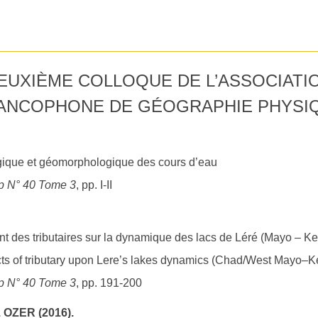
EUXIÈME COLLOQUE DE L’ASSOCIATI
ANCOPHONE DE GÉOGRAPHIE PHYSI
ique et géomorphologique des cours d’eau
p N° 40 Tome 3
, pp. I-II
nt des tributaires sur la dynamique des lacs de Léré (Mayo – K
ects of tributary upon Lere’s lakes dynamics (Chad/West Mayo–K
p N° 40 Tome 3
, pp. 191-200
 OZER (2016).