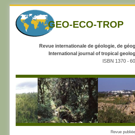
Skip
to
GEO-ECO-TROP
navigation
Skip
to
content
Revue internationale de géologie, de géog
International journal of tropical geo
ISBN 1370 - 6
Revue publiée 