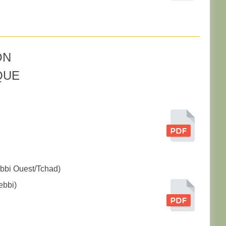
ON
QUE
ebbi Ouest/Tchad)
ebbi)