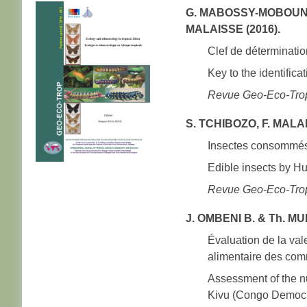
G. MABOSSY-MOBOUNA,
MALAISSE (2016).
Clef de déterminati
Key to the identifica
Revue Geo-Eco-Tro
S. TCHIBOZO, F. MALA
Insectes consommés
Edible insects by H
Revue Geo-Eco-Tro
J. OMBENI B. & Th. MU
Évaluation de la val
alimentaire des co
Assessment of the nut
Kivu (Congo Democr