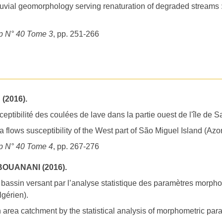
fluvial geomorphology serving renaturation of degraded stream
p N° 40 Tome 3
, pp. 251-266
(2016).
ceptibilité des coulées de lave dans la partie ouest de l'île de 
a flows susceptibility of the West part of São Miguel Island (Azo
p N° 40 Tome 4
, pp. 267-276
BOUANANI (2016).
 bassin versant par l’analyse statistique des paramètres morph
lgérien).
n area catchment by the statistical analysis of morphometric para