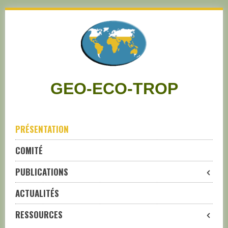
Skip
to
navigation
Skip
to
content
GEO-ECO-TROP
PRÉSENTATION
COMITÉ
PUBLICATIONS
ACTUALITÉS
RESSOURCES