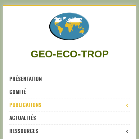
Skip
to
navigation
Skip
to
content
GEO-ECO-TROP
PRÉSENTATION
COMITÉ
PUBLICATIONS
ACTUALITÉS
RESSOURCES