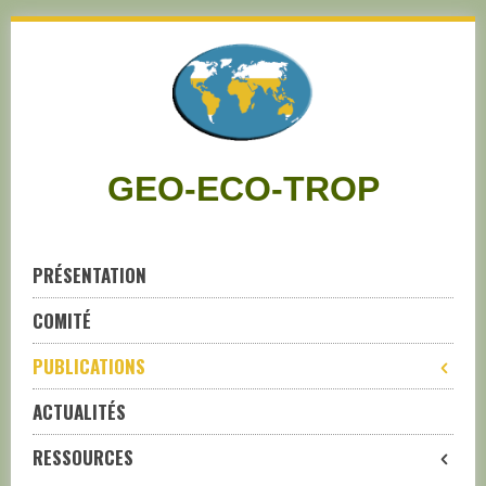
Skip
to
navigation
Skip
to
content
GEO-ECO-TROP
PRÉSENTATION
COMITÉ
PUBLICATIONS
ACTUALITÉS
RESSOURCES