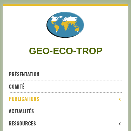
Skip
to
navigation
Skip
to
content
GEO-ECO-TROP
PRÉSENTATION
COMITÉ
PUBLICATIONS
ACTUALITÉS
RESSOURCES