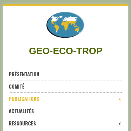
Skip
to
navigation
Skip
to
content
GEO-ECO-TROP
PRÉSENTATION
COMITÉ
PUBLICATIONS
ACTUALITÉS
RESSOURCES