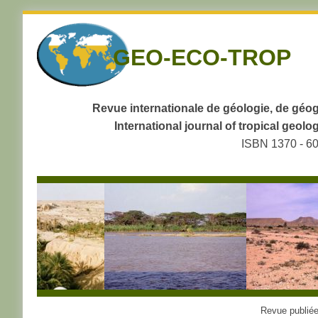
Skip
to
GEO-ECO-TROP
navigation
Skip
to
content
Revue internationale de géologie, de géog
International journal of tropical geo
ISBN 1370 - 6
Revue publiée 