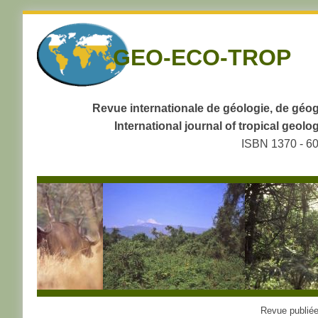
Skip
to
GEO-ECO-TROP
navigation
Skip
to
content
Revue internationale de géologie, de géog
International journal of tropical geo
ISBN 1370 - 6
Revue publiée 