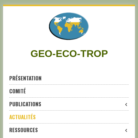
Skip
to
navigation
Skip
to
content
GEO-ECO-TROP
PRÉSENTATION
COMITÉ
PUBLICATIONS
ACTUALITÉS
RESSOURCES