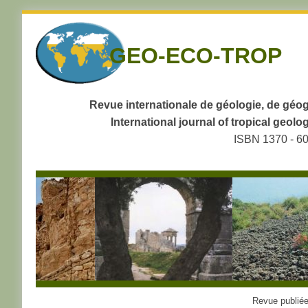
Skip
to
GEO-ECO-TROP
navigation
Skip
to
content
Revue internationale de géologie, de géog
International journal of tropical geo
ISBN 1370 - 6
Revue publiée 