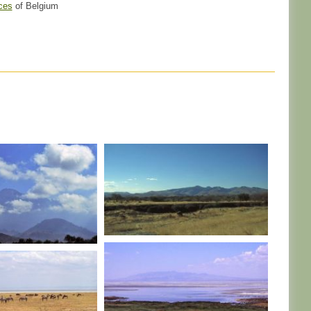
ces
of Belgium
TANZANIE