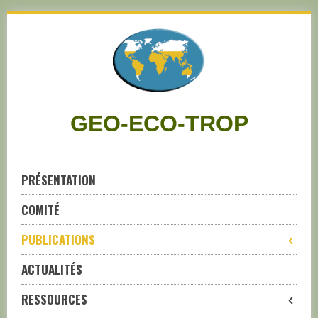
Skip
to
navigation
Skip
to
content
GEO-ECO-TROP
PRÉSENTATION
COMITÉ
PUBLICATIONS
ACTUALITÉS
RESSOURCES