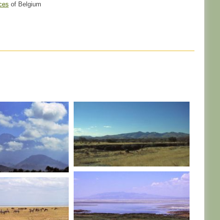
ces
of Belgium
TANZANIE