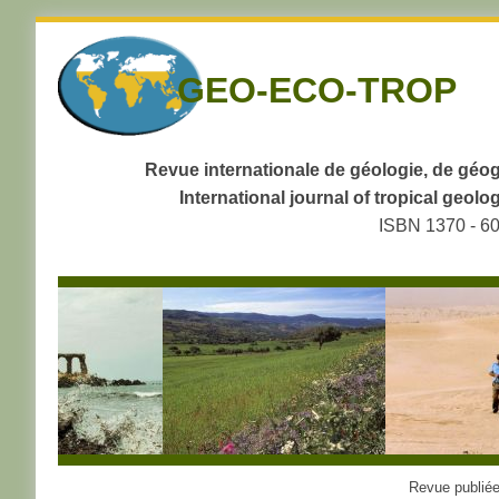
Skip
to
GEO-ECO-TROP
navigation
Skip
to
content
Revue internationale de géologie, de géog
International journal of tropical geo
ISBN 1370 - 6
Revue publiée 