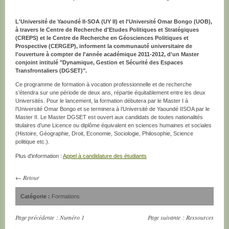
L'Université de Yaoundé II-SOA (UY II) et l'Université Omar Bongo (UOB),
à travers le Centre de Recherche d'Etudes Politiques et Stratégiques
(CREPS) et le Centre de Recherche en Géosciences Politiques et
Prospective (CERGEP), informent la communauté universitaire de
l'ouverture à compter de l'année académique 2011-2012, d'un Master
conjoint intitulé "Dynamique, Gestion et Sécurité des Espaces
Transfrontaliers (DGSET)".
Ce programme de formation à vocation professionnelle et de recherche
s’étendra sur une période de deux ans, répartie équitablement entre les deux
Universités. Pour le lancement, la formation débutera par le Master I à
l’Université Omar Bongo et se terminera à l’Université de Yaoundé IISOA par le
Master II. Le Master DGSET est ouvert aux candidats de toutes nationalités
titulaires d’une Licence ou diplôme équivalent en sciences humaines et sociales
(Histoire, Géographie, Droit, Economie, Sociologie, Philosophie, Science
politique etc.).
Plus d'information :
Appel à candidature des étudiants
←
Retour
Catégorie :
Formations
Page précédente :
Numéro 1
Page suivante :
Ressources