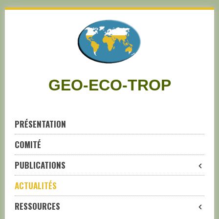
Skip
to
navigation
Skip
to
content
GEO-ECO-TROP
PRÉSENTATION
COMITÉ
PUBLICATIONS
ACTUALITÉS
RESSOURCES